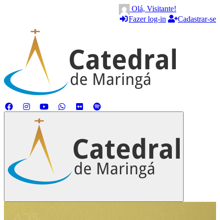
Olá, Visitante!
Fazer log-in
Cadastrar-se