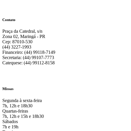
Contato
Praça da Catedral, s/n
Zona 02, Maringá - PR
Cep: 87010-530
(44) 3227-1993
Financeiro: (44) 99118-7149
Secretaria: (44) 99107-7773
Catequese: (44) 99112-8158
Missas
Segunda à sexta-feira
7h, 12h e 18h30
Quartas-feiras
7h, 12h e 15h e 18h30
Sábados
7h e 19h