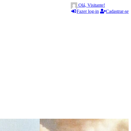
Olá, Visitante!
Fazer log-in
Cadastrar-se