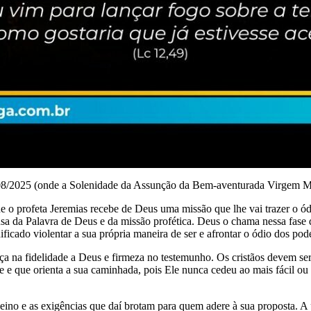
2025 (onde a Solenidade da Assunção da Bem-aventurada Virgem Mari
e o profeta Jeremias recebe de Deus uma missão que lhe vai trazer o ó
usa da Palavra de Deus e da missão profética. Deus o chama nessa fase d
ficado violentar a sua própria maneira de ser e afrontar o ódio dos pod
nça na fidelidade a Deus e firmeza no testemunho. Os cristãos devem s
e e que orienta a sua caminhada, pois Ele nunca cedeu ao mais fácil ou 
ino e as exigências que daí brotam para quem adere à sua proposta. A p