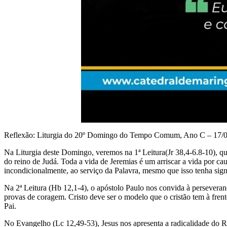
Reflexão: Liturgia do 20º Domingo do Tempo Comum, Ano C – 17/08/
Na Liturgia deste Domingo, veremos na 1ª Leitura(Jr 38,4-6.8-10), qu
do reino de Judá. Toda a vida de Jeremias é um arriscar a vida por ca
incondicionalmente, ao serviço da Palavra, mesmo que isso tenha signi
Na 2ª Leitura (Hb 12,1-4), o apóstolo Paulo nos convida à persevera
provas de coragem. Cristo deve ser o modelo que o cristão tem à frent
Pai.
No Evangelho (Lc 12,49-53), Jesus nos apresenta a radicalidade do Re