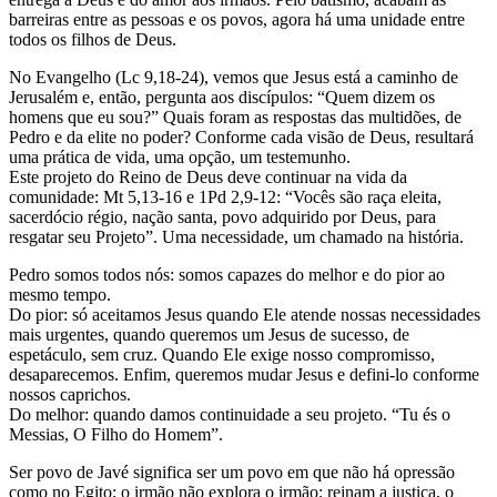
barreiras entre as pessoas e os povos, agora há uma unidade entre
todos os filhos de Deus.
No Evangelho (Lc 9,18-24), vemos que Jesus está a caminho de
Jerusalém e, então, pergunta aos discípulos: “Quem dizem os
homens que eu sou?” Quais foram as respostas das multidões, de
Pedro e da elite no poder? Conforme cada visão de Deus, resultará
uma prática de vida, uma opção, um testemunho.
Este projeto do Reino de Deus deve continuar na vida da
comunidade: Mt 5,13-16 e 1Pd 2,9-12: “Vocês são raça eleita,
sacerdócio régio, nação santa, povo adquirido por Deus, para
resgatar seu Projeto”. Uma necessidade, um chamado na história.
Pedro somos todos nós: somos capazes do melhor e do pior ao
mesmo tempo.
Do pior: só aceitamos Jesus quando Ele atende nossas necessidades
mais urgentes, quando queremos um Jesus de sucesso, de
espetáculo, sem cruz. Quando Ele exige nosso compromisso,
desaparecemos. Enfim, queremos mudar Jesus e defini-lo conforme
nossos caprichos.
Do melhor: quando damos continuidade a seu projeto. “Tu és o
Messias, O Filho do Homem”.
Ser povo de Javé significa ser um povo em que não há opressão
como no Egito; o irmão não explora o irmão; reinam a justiça, o