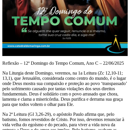
Reflexão – 12º Domingo do Tempo Comum, Ano C – 22/06/2025
Na Liturgia deste Domingo, veremos, na 1a Leitura (Zc 12,10-11;
13,1), que Jerusalém, considerada como centro do mundo, é o lugar
onde Deus mostra sua compaixão e proteção ao povo ‘transpassado’
pelo sofrimento causado por tantas violações dos seus direitos
fundamentais. Deus é solidário com o povo arrasado que chora,
lamenta e clama a misericórdia. Deus purifica e derrama sua graça
para que todos voltem o olhar para Ele.
Na 2ª Leitura (Gl 3,26-29), o apóstolo Paulo afirma que, pelo
batismo, fomos revestidos de Cristo. Por isso, devemos renunciar à
vida velha do egoísmo e do pecado, para viver a vida nova da
entrega a Deus e do amor aos irmãos. Pelo batismo, acabam as