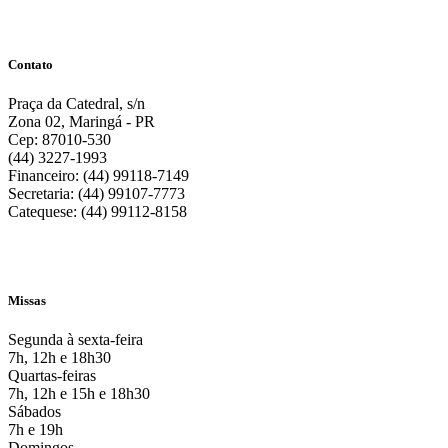
Contato
Praça da Catedral, s/n
Zona 02, Maringá - PR
Cep: 87010-530
(44) 3227-1993
Financeiro: (44) 99118-7149
Secretaria: (44) 99107-7773
Catequese: (44) 99112-8158
Missas
Segunda à sexta-feira
7h, 12h e 18h30
Quartas-feiras
7h, 12h e 15h e 18h30
Sábados
7h e 19h
Domingos