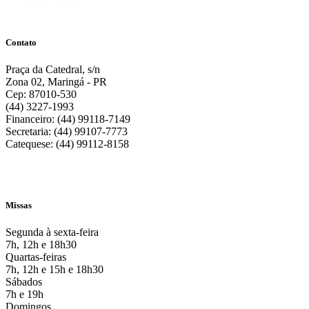
Contato
Praça da Catedral, s/n
Zona 02, Maringá - PR
Cep: 87010-530
(44) 3227-1993
Financeiro: (44) 99118-7149
Secretaria: (44) 99107-7773
Catequese: (44) 99112-8158
Missas
Segunda à sexta-feira
7h, 12h e 18h30
Quartas-feiras
7h, 12h e 15h e 18h30
Sábados
7h e 19h
Domingos