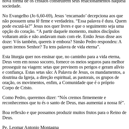
nova forma de os cristãos construírem seus relacionamentos naquela
sociedade.
No Evangelho (Jo 6,60-69), Jesus ‘encarnado’ decepciona aos que
não possuem uma fé firme e verdadeira. “Essa palavra é dura. Quem
pode escutá-la?” Jesus nos quer livres e que o seguimento seja uma
opção do coração. “A partir daquele momento, muitos discípulos
voltaram atrás e não andavam mais com ele. Então Jesus disse aos
doze: Vós também, quereis ir embora? Simão Pedro respondeu: A
quem iremos Senhor? Tu tens palavra de vida eterna”.
Esta liturgia quer nos ensinar que, no caminho para a vida eterna,
Deus vem em nosso socorro, fornece os meios seguros para melhor
prosseguir na viagem: setas que previnem os perigos e geram alívio
e confiança. Estas setas são: A Palavra de Jesus, os mandamentos, a
doutrina da Igreja, a direção espiritual, as pastorais, os grupos de
oração, os movimentos, enfim, a Comunidade que é o próprio
Corpo de Cristo.
Como Pedro, queremos dizer: “Nós cremos firmemente e
reconhecemos que tu és o santo de Deus, mas aumentai a nossa fé”.
Boa reflexão e que possamos produzir muitos frutos para o Reino de
Deus.
Pe. Leomar Antonio Montagna