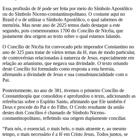
Essa profissão de fé pode ser feita por meio do Símbolo Apostólico
ou do Símbolo Niceno-constantinopolitano. O costume aqui no
Brasil é o de utilizar o Símbolo Apostólico, o qual sabemos de
memória. Mas neste ano de 2025 temos dado destaque a este
segundo, pois comemoramos 1700 do Concílio de Nicéia, que
justamente deu origem ao texto sobre o qual estamos falando.
O Concílio de Nicéia foi convocado pelo imperador Constantino no
ano de 325 para tratar de vários temas da fé, mas de modo particular,
de controvérsias relacionadas à natureza de Jesus, especialmente em
relação ao arianismo, que negava sua divindade. O texto oriundo
deste Concílio foi formulado como resposta a esta heresia,
afirmando a divindade de Jesus e sua consubstancialidade com o
Pai.
Posteriormente, no ano de 381, tivemos o primeiro Concílio de
Constantinopla que consolidou e aprofundou o texto, adicionando as
referências sobre o Espírito Santo, afirmando que Ele também é
Deus e procede do Pai e do Filho. O Credo resultante da união
destes dois Concílios é chamado de Símbolo Niceno-
constantinopolitano, refletindo sua origem duplamente conciliar.
“Para nós, o essencial, o mais belo, o mais atraente e, ao mesmo
tempo, o mais necessário é a fé em Cristo Jesus. Todos juntos, se