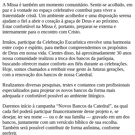
A Missa é também um momento comunitário. Sentir-se acolhido, em
paz e à vontade no espaço celebrativo contribui para viver a
fraternidade cristã. Um ambiente acolhedor e uma disposição serena
ajudam o fiel a abrir o coração à graça de Deus e ao próximo.
Estar confortável na Missa é, portanto, preparar-se externa e
internamente para o encontro com Cristo.
Irmãos, participar da Celebração Eucarística envolve uma harmonia
entre corpo e espírito, para melhor compreendermos os propósitos
de Deus em nossa vida. Cientes disso, há aproximadamente 30 anos
nossa comunidade realizou a troca dos bancos da paróquia,
buscando oferecer maior conforto aos fiéis durante as celebrações.
Hoje, somos chamados a retribuir esse gesto às futuras gerações,
com a renovação dos bancos de nossa Catedral.
Realizamos diversas pesquisas, testes e contamos com profissionais
especializados para projetar os novos bancos da forma mais
adequada e confortável possível ao ambiente litúrgico.
Daremos início à campanha “Novos Bancos da Catedral”, na qual
cada fiel poderá participar financeiramente desse projeto e, se
desejar, ter seu nome — ou o de sua família — gravado em um dos
bancos, juntamente com um versículo bíblico de sua escolha.
Também será possível contribuir de forma anônima, conforme
preferir.