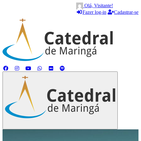
Olá, Visitante!
Fazer log-in
Cadastrar-se