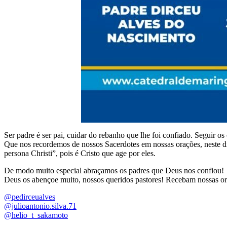
Ser padre é ser pai, cuidar do rebanho que lhe foi confiado. Seguir os
Que nos recordemos de nossos Sacerdotes em nossas orações, neste dia
persona Christi”, pois é Cristo que age por eles.
De modo muito especial abraçamos os padres que Deus nos confiou!
Deus os abençoe muito, nossos queridos pastores! Recebam nossas or
@pedirceualves
@julioantonio.silva.71
@helio_t_sakamoto